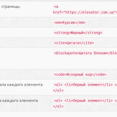
 страницы.
<a
href="https://elevator.com.ua"
<em>Курсив</em>
<strong>Жирный</strong>
<cite>Цитата</cite>
<blockquote>Цитата блоком</blo
<code>Исходный код</code>
чала каждого элемента
<ul> <li>Первый элемент</li> <
</ul>
ла каждого элемента
<ol> <li>Первый элемент</li> <
</ol>