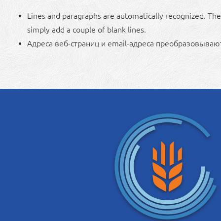
Lines and paragraphs are automatically recognized. The 
simply add a couple of blank lines.
Адреса веб-страниц и email-адреса преобразовывают