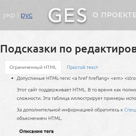
Головне
укр
рус
О ПРОЕКТ
меню
Подсказки по редактиро
Ограниченный HTML
Простой текст
Допустимые HTML-теги: <a href hreflang> <em> <strong>
Этот сайт поддерживает HTML. В то время как полн
сложности. Эта таблица иллюстрирует примеры испол
За дополнительной информацией обратитесь к
Спец
объяснением HTML.
Описание тега