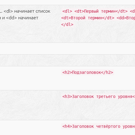
 <dl> начинает список
<dl> <dt>Первый термин</dt> <d
 и <dd> начинает
<dt>Второй термин</dt> <dd>Вто
</dl>
<h2>Подзаголовок</h2>
<h3>Заголовок третьего уровня<
<h4>Заголовок четвёртого уровн