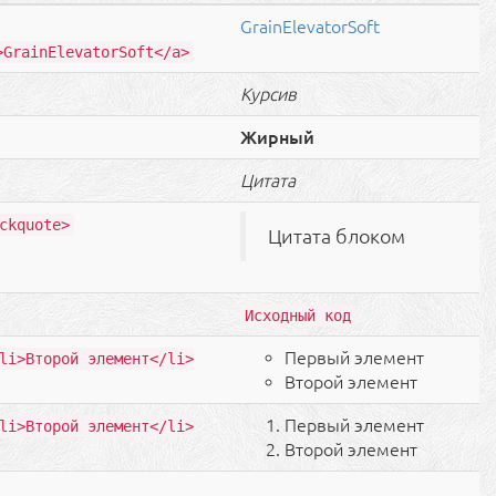
GrainElevatorSoft
>GrainElevatorSoft</a>
Курсив
Жирный
Цитата
ckquote>
Цитата блоком
Исходный код
Первый элемент
li>Второй элемент</li>
Второй элемент
Первый элемент
li>Второй элемент</li>
Второй элемент