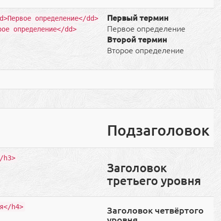
Первый термин
d>Первое определение</dd>
Первое определение
рое определение</dd>
Второй термин
Второе определение
Подзаголовок
/h3>
Заголовок
третьего уровня
я</h4>
Заголовок четвёртого
уровня