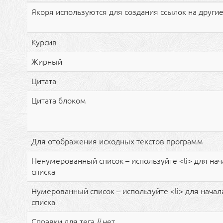
Якоря используются для создания ссылок на другие
Курсив
Жирный
Цитата
Цитата блоком
Для отображения исходных текстов программ
Ненумерованный список – используйте <li> для на
списка
Нумерованный список – используйте <li> для нача
списка
Справки для тега
li
нет.