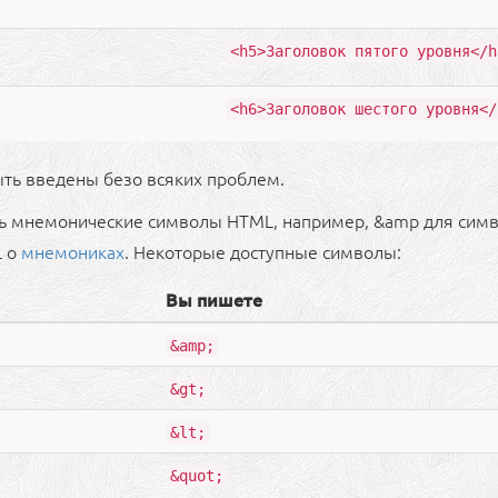
<h5>Заголовок пятого уровня</h
<h6>Заголовок шестого уровня</
ть введены безо всяких проблем.
ть мнемонические символы HTML, например, &amp для симв
L о
мнемониках
. Некоторые доступные символы:
Вы пишете
&amp;
&gt;
&lt;
&quot;