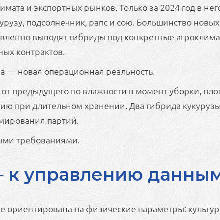
ата и экспортных рынков. Только за 2024 год в нег
урузу, подсолнечник, рапс и сою. Большинство новы
вленно выводят гибриды под конкретные агроклима
ных контрактов.
ра — новая операционная реальность.
от предыдущего по влажности в момент уборки, плот
ю при длительном хранении. Два гибрида кукурузы 
рмирования партий.
ными требованиями.
— к управлению данным
е ориентирована на физические параметры: культура,