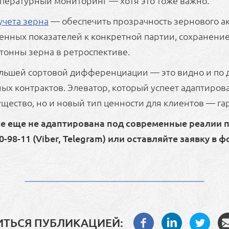
пературный мониторинг — хотя это тоже важно.
учета зерна
— обеспечить прозрачность зернового ак
твенных показателей к конкретной партии, сохранение
тонны зерна в ретроспективе.
ольшей сортовой дифференциации — это видно и по 
ых контрактов. Элеватор, который успеет адаптирова
щество, но и новый тип ценности для клиентов — га
оре еще не адаптирована под современные реалии
-98-11 (Viber, Telegram) или оставляйте заявку в ф
ТЬСЯ ПУБЛИКАЦИЕЙ: