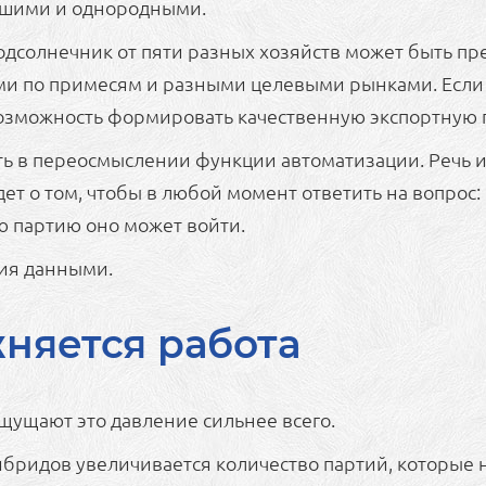
льшими и однородными.
 подсолнечник от пяти разных хозяйств может быть п
ми по примесям и разными целевыми рынками. Если 
возможность формировать качественную экспортную 
 в переосмыслении функции автоматизации. Речь иде
дет о том, чтобы в любой момент ответить на вопрос: 
ую партию оно может войти.
ния данными.
няется работа
щущают это давление сильнее всего.
ибридов увеличивается количество партий, которые 