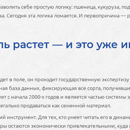
озволить себе простую логику: пшеница, кукуруза, п
ва. Сегодня эта логика ломается. И первопричина —
ь растет — и это уже 
ет в поле, он проходит государственную экспертизу
ная база данных, фиксирующая все сорта, получивш
ует с начала 2000-х годов и является частью систем
легально продаваться как семенной материал.
ий инструмент. Для тех, кто умеет читать его в дина
ьтуры остаются экономически привлекательными, куд