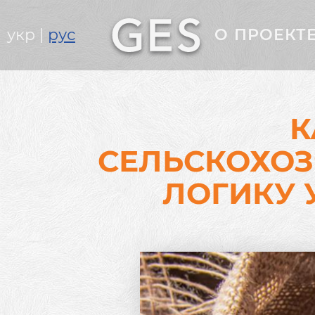
Головне
укр
рус
О ПРОЕКТ
меню
К
СЕЛЬСКОХОЗ
ЛОГИКУ 