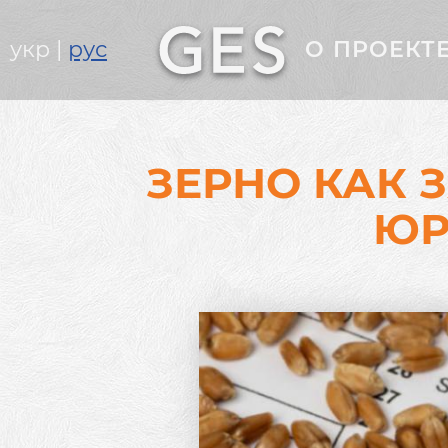
Головне
укр
рус
О ПРОЕКТ
меню
ЗЕРНО КАК 
ЮР