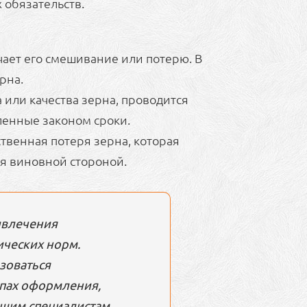
 обязательств.
чает его смешивание или потерю. В
рна.
или качества зерна, проводится
ленные законом сроки.
твенная потеря зерна, которая
ся виновной стороной.
ивлечения
ических норм.
ьзоваться
пах оформления,
ашим специалистам,