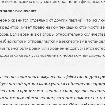
ить компенсацию в случае невыполнения финансовых
в залог включают:
ерно хранится отдельно от других партий, что исклю
кредитор имеет право на компенсацию стоимости зе
ов. Если возникают споры относительно количества 
мбируются и отправляются на экспертизу в установ
мя транспортировки или хранения допускается естес
Недостатки сверх установленных норм компенсируют
качестве залогового имущества эффективно для пр
бует четкой организации учета и соблюдения юрид
леватор и принимаете зерно в залог, лучше воспол
ограммным обеспечением, которое поможет на эта
 выполнения проводок с зерном. Обращайтесь к н