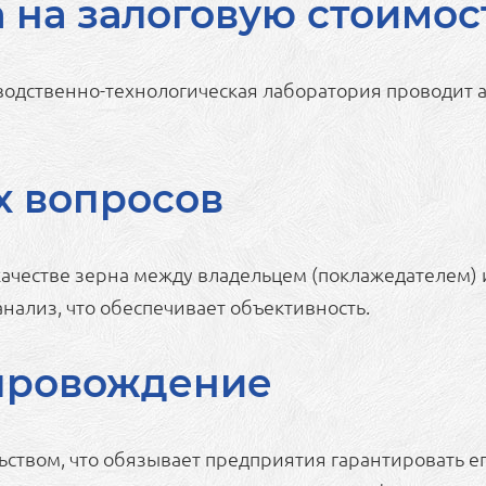
 на залоговую стоимос
водственно-технологическая лаборатория проводит а
 вопросов
качестве зерна между владельцем (поклажедателе
нализ, что обеспечивает объективность.
провождение
ством, что обязывает предприятия гарантировать е