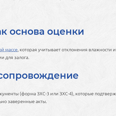
ак основа оценки
ой массе
, которая учитывает отклонения влажности и
и для залога.
 сопровождение
ументы (форма ЗХС-3 или ЗХС-4), которые подтвержд
ьно заверенные акты.