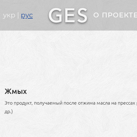
Головне
укр
рус
О ПРОЕКТ
меню
Жмых
Это продукт, получаемый после отжима масла на прессах
др.)