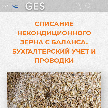
укр
рус
Головне
меню
СПИСАНИЕ
НЕКОНДИЦИОННОГО
ЗЕРНА С БАЛАНСА.
БУХГАЛТЕРСКИЙ УЧЕТ И
ПРОВОДКИ