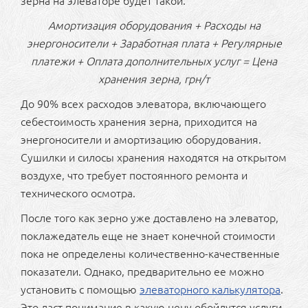
зерна на элеваторе будет такой:
Амортизация оборудования + Расходы на
энергоносители + Заработная плата + Регулярные
платежи + Оплата дополнительных услуг = Цена
хранения зерна, грн/т
До 90% всех расходов элеватора, включающего
себестоимость хранения зерна, приходится на
энергоносители и амортизацию оборудования.
Сушилки и силосы хранения находятся на открытом
воздухе, что требует постоянного ремонта и
технического осмотра.
После того как зерно уже доставлено на элеватор,
поклажедатель еще не знает конечной стоимости
пока не определены количественно-качественные
показатели. Однако, предварительно ее можно
установить с помощью
элеваторного калькулятора
.
Это даст понимание в какую цену обойдутся услуги