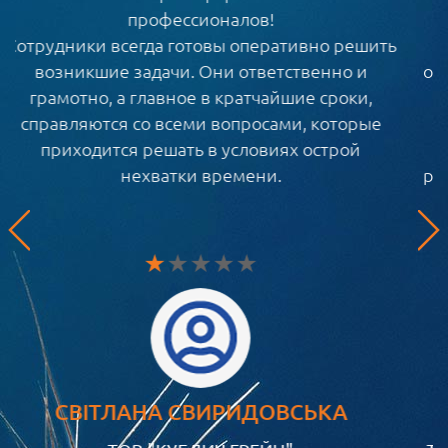
СофтИнформ за их слаженную,
добросовестную работу. Всегда очень
оперативно реагируют на проблемы, зачастую
подсказывают более верное решение для
реализации той или иной задачи.
Очень хорошо организована командная
работа, благодаря которой приятно работать с
данной компанией."
Попередній
НАТАЛЬЯ ФОМЕНКО