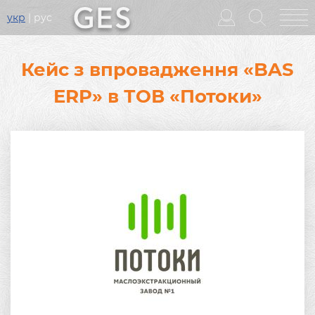
укр
рус
Головне
меню
Кейс з впровадження «BAS
ERP» в ТОВ «Потоки»