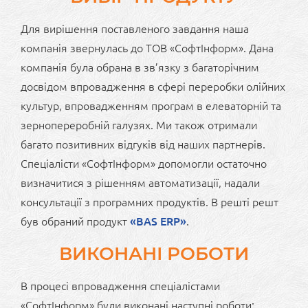
Для вирішення поставленого завдання наша
компанія звернулась до ТОВ «СофтІнформ». Дана
компанія була обрана в зв’язку з багаторічним
досвідом впровадження в сфері переробки олійних
культур, впровадженням програм в елеваторній та
зернопереробній галузях. Ми також отримали
багато позитивних відгуків від наших партнерів.
Спеціалісти «СофтІнформ» допомогли остаточно
визначитися з рішенням автоматизації, надали
консультації з програмних продуктів. В решті решт
був обраний продукт
«BAS ERP»
.
ВИКОНАНІ РОБОТИ
В процесі впровадження спеціалістами
«СофтІнформ» були виконані наступні роботи: