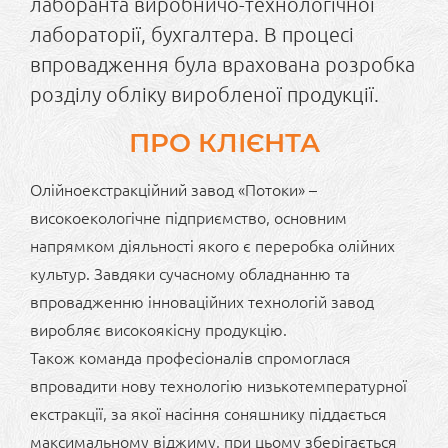
лаборанта виробничо-технологічної
лабораторії, бухгалтера. В процесі
впровадження була врахована розробка
розділу обліку виробленої продукції.
ПРО КЛІЄНТА
Олійноекстракційний завод «Потоки» –
високоекологічне підприємство, основним
напрямком діяльності якого є переробка олійних
культур. Завдяки сучасному обладнанню та
впровадженню інноваційних технологій завод
виробляє високоякісну продукцію.
Також команда професіоналів спромоглася
впровадити нову технологію низькотемпературної
екстракції, за якої насіння соняшнику піддається
максимальному віджиму, при цьому зберігається