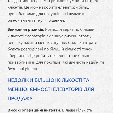
та адаптивною до змін ринкових умов та потреб
клієнтів. Це може зробити елеватори більш
привабливими для покупців, які шукають
різноманітні та гнучкі рішення.
Зниження ризиків.
Розподіл зерна по більшій
кількості елеваторів зменшує ризики втрат у
випадку надзвичайних ситуацій, оскільки втрати
будуть розподілені по більшій кількості точок
зберігання. Це робить такі елеватори більш
привабливими для покупців, які шукають надійні та
безпечні рішення.
НЕДОЛІКИ БІЛЬШОЇ КІЛЬКОСТІ ТА
МЕНШОЇ ЄМНОСТІ ЕЛЕВАТОРІВ ДЛЯ
ПРОДАЖУ
Високі операційні витрати
. Більша кількість