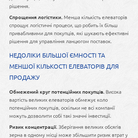
рішення.
Спрощення логістики.
Менша кількість елеваторів
спрощує логістичні процеси, що робить їх більш
привабливими для покупців, які шукають ефективні
рішення для управління ланцюгом поставок.
НЕДОЛІКИ БІЛЬШОЇ ЄМНОСТІ ТА
МЕНШОЇ КІЛЬКОСТІ ЕЛЕВАТОРІВ ДЛЯ
ПРОДАЖУ
Обмежений круг потенційних покупців.
Висока
вартість великих елеваторів обмежує коло
потенційних покупців, оскільки не всі компанії
можуть дозволити собі такі значні інвестиції.
Ризик концентрації.
Зберігання великих обсягів
зерна в одному місці може збільшити ризик втрат у