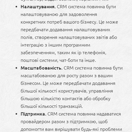
Налаштування.
CRM система повинна бути
налаштовуваною для задоволення
конкретних потреб вашого бізнесу. Це може
передбачати додавання налаштовуваних
полів, створення налаштовуваних звітів або
інтеграцію з іншим програмним
забезпеченням, таким як ip телефонія,
поштові системи, чат-боти та інше.
Масштабованість.
CRM система повинна бути
масштабованою для росту разом з вашим
бізнесом. Це може передбачати додавання
більшої кількості користувачів, управління
більшою кількістю контактів або обробку
більшої кількості транзакцій.
Підтримка.
CRM система повинна надаватися
провайдером разом з підтримкою, щоб
допомогти вам вирішувати будь-які проблеми