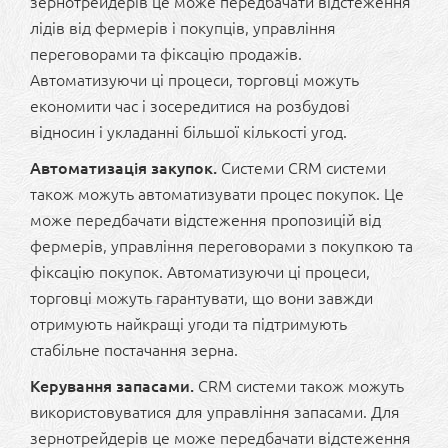
зернотрейдерів це може передбачати відстеження
лідів від фермерів і покупців, управління
переговорами та фіксацію продажів.
Автоматизуючи ці процеси, торговці можуть
економити час і зосередитися на розбудові
відносин і укладанні більшої кількості угод.
Автоматизація закупок.
Системи CRM системи
також можуть автоматизувати процес покупок. Це
може передбачати відстеження пропозицій від
фермерів, управління переговорами з покупкою та
фіксацію покупок. Автоматизуючи ці процеси,
торговці можуть гарантувати, що вони завжди
отримують найкращі угоди та підтримують
стабільне постачання зерна.
Керування запасами.
CRM системи також можуть
використовуватися для управління запасами. Для
зернотрейдерів це може передбачати відстеження