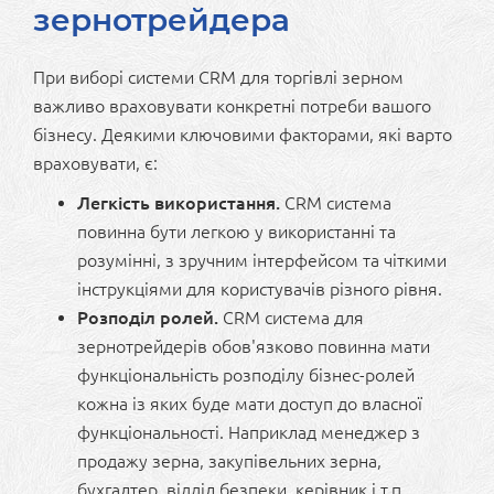
зернотрейдера
При виборі системи CRM для торгівлі зерном
важливо враховувати конкретні потреби вашого
бізнесу. Деякими ключовими факторами, які варто
враховувати, є:
Легкість використання.
CRM система
повинна бути легкою у використанні та
розумінні, з зручним інтерфейсом та чіткими
інструкціями для користувачів різного рівня.
Розподіл ролей.
CRM система для
зернотрейдерів обов'язково повинна мати
функціональність розподілу бізнес-ролей
кожна із яких буде мати доступ до власної
функціональності. Наприклад менеджер з
продажу зерна, закупівельних зерна,
бухгалтер, відділ безпеки, керівник і т.п.