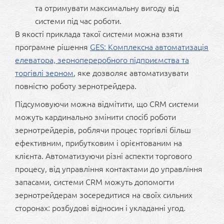
та отримувати максимальну вигоду від
системи під час роботи.
В якості приклада такої системи можна взяти
програмне рішення
GES: Комплексна автоматизація
елеватора, зернопереробного підприємства та
торгівлі зерном
, яке дозволяє автоматизувати
повністю роботу зернотрейдера.
Підсумовуючи можна відмітити, що CRM системи
можуть кардинально змінити спосіб роботи
зернотрейдерів, роблячи процес торгівлі більш
ефективним, прибутковим і орієнтованим на
клієнта. Автоматизуючи різні аспекти торгового
процесу, від управління контактами до управління
запасами, системи CRM можуть допомогти
зернотрейдерам зосередитися на своїх сильних
сторонах: розбудові відносин і укладанні угод.