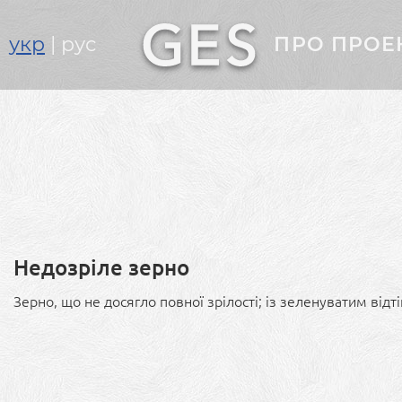
Головне
укр
рус
ПРО ПРОЕ
меню
Недозріле зерно
Зерно, що не досягло повної зрілості; із зеленуватим відт