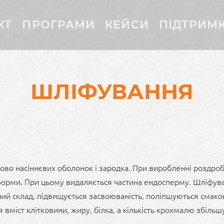
КТ
ПРОГРАМИ
КЕЙСИ
ПІДТРИМ
ШЛІФУВАННЯ
ково насіннєвих оболонок і зародка. При виробленні роздро
 форми. При цьому видаляється частина ендосперму. Шліфув
ний склад, підвищується засвоюваність, поліпшуються смакові
 вміст клітковини, жиру, білка, а кількість крохмалю збільш