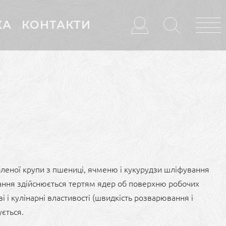
КА
КОНТАКТИ
бленої крупи з пшениці, ячменю і кукурудзи шліфування
ання здійснюється тертям ядер об поверхню робочих
 і кулінарні властивості (швидкість розварювання і
ується.