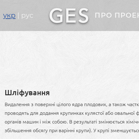
Головне
укр
рус
ПРО ПРОЕ
меню
Шліфування
Видалення з поверхні цілого ядра плодових, а також част
проводять для додання крупинках кулястої або овальної
органів машин і між собою. В результаті змінюється хіміч
збільшення обсягу при варінні крупи). У крупі зменшується