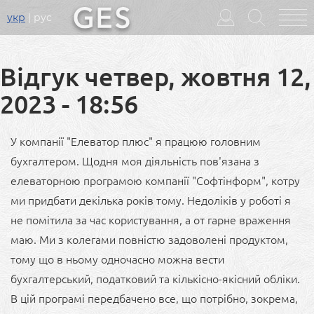
укр
рус
Головне
меню
Відгук четвер, жовтня 12,
2023 - 18:56
У компанії "Елеватор плюс" я працюю головним
бухгалтером. Щодня моя діяльність пов'язана з
елеваторною програмою компанії "Софтінформ", котру
ми придбати декілька років тому. Недоліків у роботі я
не помітила за час користування, а от гарне враження
маю. Ми з колегами повністю задоволені продуктом,
тому що в ньому одночасно можна вести
бухгалтерський, податковий та кількісно-якісний обліки.
В цій програмі передбачено все, що потрібно, зокрема,