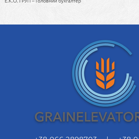
Е.К.О. ГРУП – Головний бухгалтер