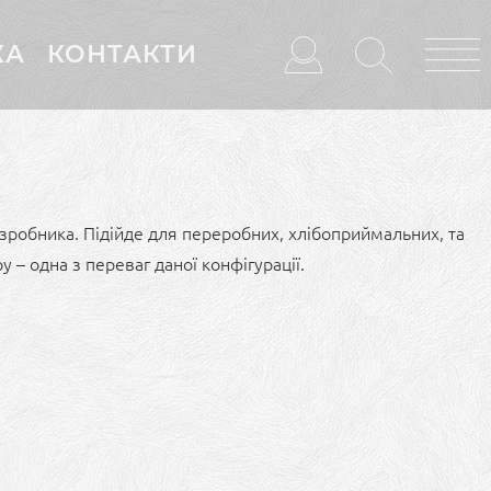
КА
КОНТАКТИ
робника. Підійде для переробних, хлібоприймальних, та
 – одна з переваг даної конфігурації.