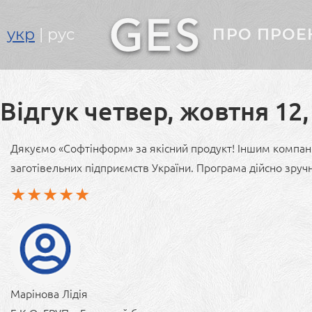
Головне
укр
рус
ПРО ПРОЕ
меню
Відгук четвер, жовтня 12, 
Дякуємо «Софтінформ» за якісний продукт! Іншим компані
заготівельних підприємств України. Програма дійсно зручн
Марінова Лідія