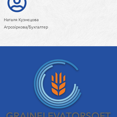
Наталя Кузнєцова
Агрозіркова/Бухгалтер