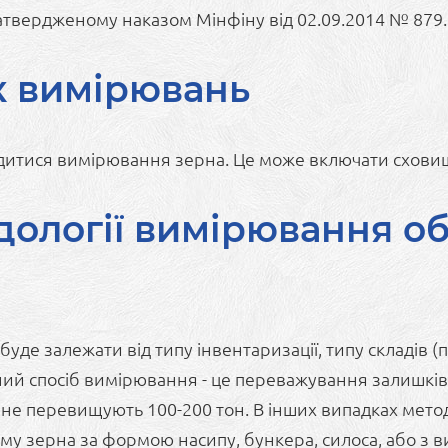
затвердженому наказом Мінфіну від 02.09.2014 № 879.
к вимірювань
дитися вимірювання зерна. Це може включати сховища
ології вимірювання об
уде залежати від типу інвентаризації, типу складів (
чний спосіб вимірювання - це переважування залишків
 не перевищують 100-200 тон. В інших випадках мето
'єму зерна за формою насипу, бункера, силоса, або з