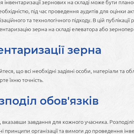
я інвентаризації зернових на складі може бути планов
обхідністю, під час проведення аудитів для оцінки ак
аційного та технологічного підходу. В цій публікаці
нвентаризацію зерна на складі елеватора або зернопе
ентаризації зерна
еся, що всі необхідні задіяні особи, матеріали та об
те їхню точність.
зподіл обов'язків
, вказавши завдання для кожного учасника. Розподілі
 принципи організації та вимоги до проведення інве