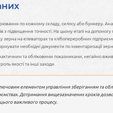
аних
ірювання по кожному складу, силосу або бункеру. Ана
в з підвищення точності. На цьому етапі на допомог
ліку зерна на елеваторах та хлібопереробних підприє
ормувати необхідні документи по інвентаризації зер
актичним та обліковими показниками, негайно вжива
оль якості та інші заходи.
ключовим елементом управління зберіганням та облі
ємствах. Дотримання вищезазначених кроків дозво
ь цього важливого процесу.