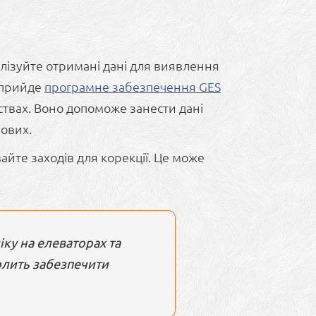
лізуйте отримані дані для виявлення
у прийде
програмне забезпечення GES
мствах. Воно допоможе занести дані
нових.
йте заходів для корекції. Це може
ку на елеваторах та
лить забезпечити