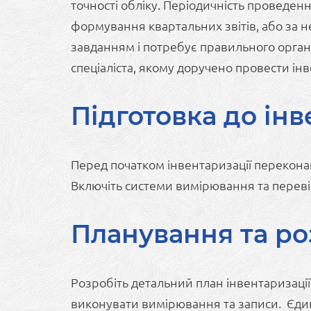
точності обліку. Періодичність проведенн
формування квартальних звітів, або за не
завданням і потребує правильного організ
спеціаліста, якому доручено провести і
Підготовка до інв
Перед початком інвентаризації переконайт
Включіть системи вимірювання та перевір
Планування та ро
Розробіть детальний план інвентаризації
виконувати вимірювання та записи. Єдині