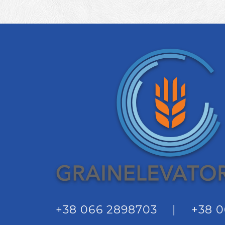
+38 066 2898703
|
+38 0