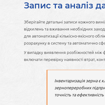
Запис та аналіз д
Зберігайте детальні записи кожного вим
відхилень та вживання необхідних заході
для автоматизації кількісно-якісного об
розрахунку в систему та автоматично сф
У випадку виявлення розбіжностей між ф
включати перевірку наявності втрат, контр
Інвентаризація зерна є 
зернопереробних підпри
точність та ефективніст