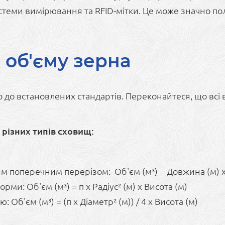
стеми вимірювання та RFID-мітки. Це може значно по
 об'єму зерна
о до встановлених стандартів. Переконайтеся, що всі 
різних типів сховищ:
 поперечним перерізом: Об'єм (м³) = Довжина (м) x
и: Об'єм (м³) = π x Радіус² (м) x Висота (м)
Об'єм (м³) = (π x Діаметр² (м)) / 4 x Висота (м)