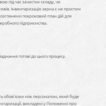
ою під час зачистки складу, чи
тивів. Інвентаризація зерна є не простим
ї розглянемо покроковий план дій для
реробного підприємства.
ладнання готові до цього процесу.
ть обов'язки між персоналом, який буде
нтаризації, викладені у Положенні про