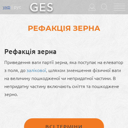
укр
рус
Головне
меню
РЕФАКЦІЯ ЗЕРНА
Рефакція зерна
Приведення ваги партії зерна, яка поступає на елеватор
з поля, до
залікової
, шляхом зменшення фізичної ваги
на величину пошкодженої чи непридатної частини. В
непридатну частину включають сміття та пошкоджене
зерно.
ВСІ ТЕРМІНИ