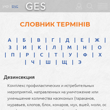
укр
рус
Головне
меню
СЛОВНИК ТЕРМІНІВ
А
|
Б
|
В
|
Г
|
Д
|
Е
|
Ж
|
З
|
И
|
К
|
Л
|
М
|
Н
|
О
|
П
|
Р
|
С
|
Т
|
У
|
Ф
|
Х
|
Ч
|
Ш
|
Щ
|
Э
Дезинсекция
Комплекс профилактических и истребительных
мероприятий, направленных на уничтожение или
уменьшение количества насекомых (тараканов,
муравьев, клопов, блох, комаров, мух, вшей, моли, ос