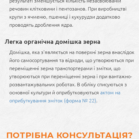
результаті зменшується кількість незасвоюваній
речовин клітковини і пентозанов. При виробництві
крупи з ячменю, пшениці і кукурудзи додатково
проводять дроблення ядра.
Легка органічна домішка зерна
Домішка, яка з'являється на поверхні зерна внаслідок
його самосортування та відходи, що утворюються при
переміщенні зерна транспортерами і змітки, що
утворюються при переміщенні зерна і при вантажно-
розвантажувальних роботах. В обліку списуються з
основної культури й оприбутковуються
актом на
оприбуткування зміток (форма № 22)
.
ПОТРІБНА КОНСУЛЬТАЦІЯ?