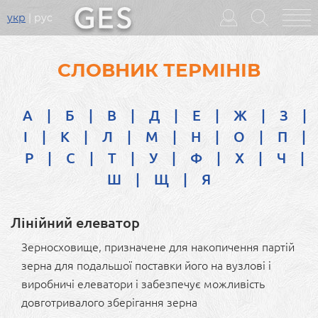
укр
рус
Головне
меню
СЛОВНИК ТЕРМІНІВ
А
|
Б
|
В
|
Д
|
Е
|
Ж
|
З
|
І
|
К
|
Л
|
М
|
Н
|
О
|
П
|
Р
|
С
|
Т
|
У
|
Ф
|
Х
|
Ч
|
Ш
|
Щ
|
Я
Лінійний елеватор
Зерносховище, призначене для накопичення партій
зерна для подальшої поставки його на вузлові і
виробничі елеватори і забезпечує можливість
довготривалого зберігання зерна