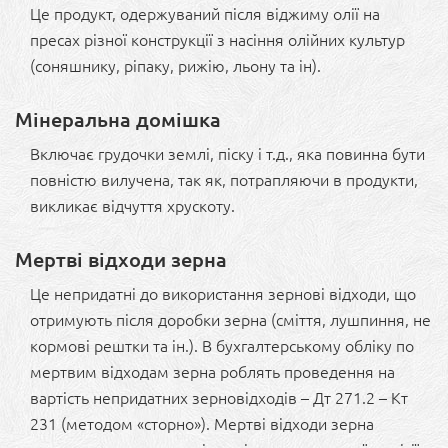
Це продукт, одержуваний після віджиму олії на
пресах різної конструкції з насіння олійних культур
(соняшнику, ріпаку, рижію, льону та ін).
Мінеральна домішка
Включає грудочки землі, піску і т.д., яка повинна бути
повністю вилучена, так як, потрапляючи в продукти,
викликає відчуття хрускоту.
Мертві відходи зерна
Це непридатні до використання зернові відходи, що
отримують після доробки зерна (сміття, лушпиння, не
кормові рештки та ін.). В бухгалтерському обліку по
мертвим відходам зерна роблять проведення на
вартість непридатних зерновідходів – Дт 271.2 – Кт
231 (методом «сторно»). Мертві відходи зерна