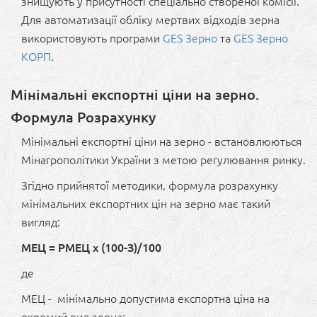
знищують у присутності спеціально створеної комісії.
Для автоматизації обліку мертвих відходів зерна
використовують програми
GES Зерно
та
GES Зерно
КОРП
.
Мінімальні експортні ціни на зерно.
Формула Розрахунку
Мінімальні експортні ціни на зерно - встановлюються
Мінагрополітики України з метою регулювання ринку.
Згідно прийнятої методики, формула розрахунку
мінімальних експортних цін на зерно має такий
вигляд:
МEЦ = РМEЦ х (100-З)/100
де
МEЦ - мінімально допустима експортна ціна на