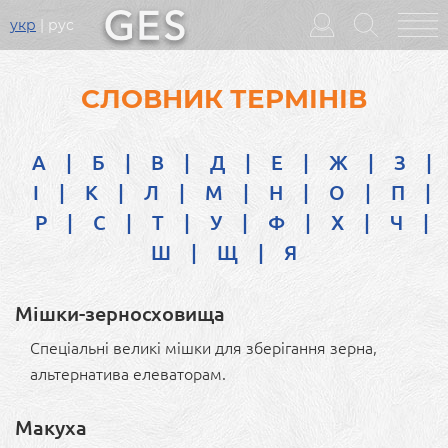
укр
рус
Головне
меню
СЛОВНИК ТЕРМІНІВ
А
|
Б
|
В
|
Д
|
Е
|
Ж
|
З
|
І
|
К
|
Л
|
М
|
Н
|
О
|
П
|
Р
|
С
|
Т
|
У
|
Ф
|
Х
|
Ч
|
Ш
|
Щ
|
Я
Мішки-зерносховища
Спеціальні великі мішки для зберігання зерна,
альтернатива елеваторам.
Макуха