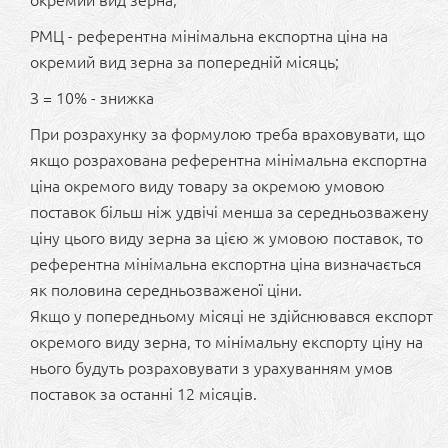
окремий вид зерна;
РМЦ - референтна мінімальна експортна ціна на
окремий вид зерна за попередній місяць;
З = 10% - знижка
При розрахунку за формулою треба враховувати, що
якщо розрахована референтна мінімальна експортна
ціна окремого виду товару за окремою умовою
поставок більш ніж удвічі менша за середньозважену
ціну цього виду зерна за цією ж умовою поставок, то
референтна мінімальна експортна ціна визначається
як половина середньозваженої ціни.
Якщо у попередньому місяці не здійснювався експорт
окремого виду зерна, то мінімальну експорту ціну на
нього будуть розраховувати з урахуванням умов
поставок за останні 12 місяців.